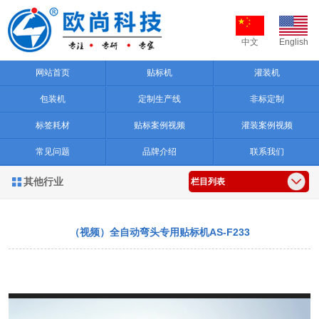
中文
English
网站首页
贴标机
灌装机
包装机
定制生产线
非标定制
标签耗材
贴标案例视频
灌装案例视频
常见问题
品牌介绍
联系我们
其他行业

栏目列表
（视频）全自动弯头专用贴标机AS-F233