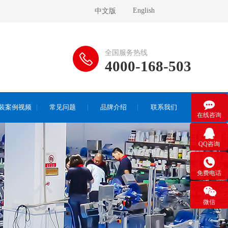
English
中文版
全国服务热线
4000-168-503

装案例视频
常见问题
品牌介绍
联系我们
在线咨询

QQ咨询

免费电话

微信