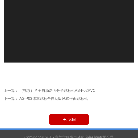
上一篇：
（视频）片全自动斜面分卡贴标机AS-P02PVC
下一篇：
AS-P03课本贴标全自动吸风式平面贴标机
返回

Copyright © 2015 东莞市欧尚自动化设备科技有限公司