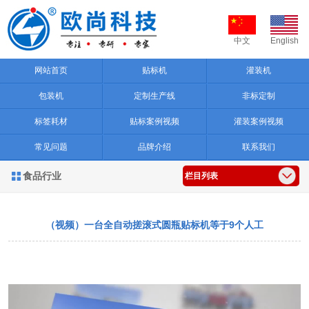
中文
English
网站首页
贴标机
灌装机
包装机
定制生产线
非标定制
标签耗材
贴标案例视频
灌装案例视频
常见问题
品牌介绍
联系我们
食品行业

栏目列表
（视频）一台全自动搓滚式圆瓶贴标机等于9个人工