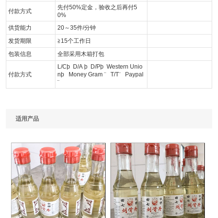
先付50%定金，验收之后再付5
付款方式
0%
供货能力
20～35件/分钟
发货期限
≧15个工作日
包装信息
全部采用木箱打包
L/C
þ
D/A
þ
D/P
þ
Western Unio
付款方式
n
þ
Money Gram
¨
T/T
¨
Paypal
¨
适用产品