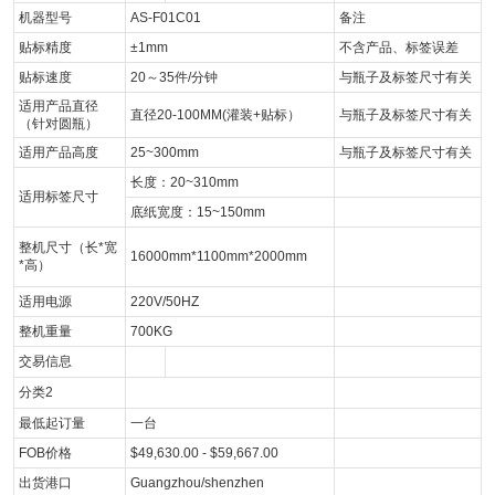
机器型号
AS-F01C01
备注
贴标精度
±1mm
不含产品、标签误差
贴标速度
20～35件/分钟
与瓶子及标签尺寸有关
适用产品直径
直径20-100MM(灌装+贴标）
与瓶子及标签尺寸有关
（针对圆瓶）
适用产品高度
25~300mm
与瓶子及标签尺寸有关
长度：20~310mm
适用标签尺寸
底纸宽度：15~150mm
整机尺寸（长*宽
16000mm*1100mm*2000mm
*高）
适用电源
220V/50HZ
整机重量
700KG
交易信息
分类2
最低起订量
一台
FOB价格
$49,630.00 - $59,667.00
出货港口
Guangzhou/shenzhen