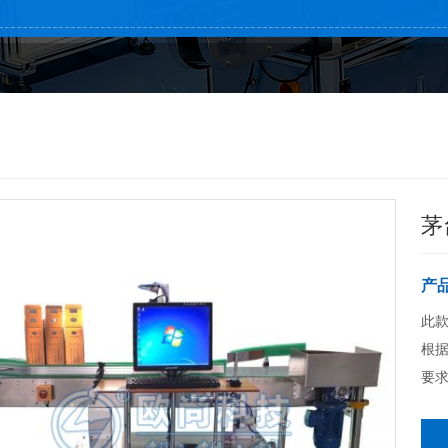
茅
产
此款
根
要