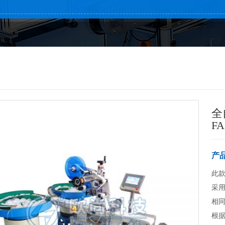
全
FA
产
此款
采用
相
根