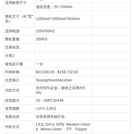
适用标签尺寸
底纸宽度：20~150mm
整机尺寸（长*宽*
1200mm*1000mm*810mm
高）
适用电源
220V/50HZ
整机重量
200KG
交易信息
分类2
最低起订量
一台
FOB价格
$23,000.00 - $158,732.00
出货港口
Guangzhou/shenzhen
先付50%定金，验收之后再付5
付款方式
0%
供货能力
10～30PCS/分钟
发货期限
≧15个工作日
包装信息
全部采用木箱打包
L/C
þ
D/A
þ
D/P
þ
Western Union
付款方式
þ
Money Gram
¨
T/T
¨
Paypal
¨