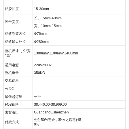
贴胶长度
15-30mm
长、15mm-40mm
胶带宽度
宽、10mm-15mm
标签卷筒内径
Φ76mm
标签最大外径
Φ280mm
整机尺寸（长*宽
1300mm*1100mm*1400mm
*高）
适用电源
220V/50HZ
整机重量
350KG
交易信息
分类2
最低起订量
一台
FOB价格
$8,440.00-$8,969.00
出货港口
Guangzhou/shenzhen
先付50%定金，验收之后再付5
付款方式
0%