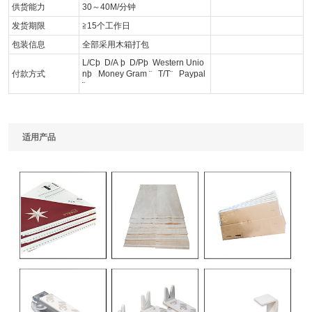
供货能力
30～40M/分钟
发货期限
≧15个工作日
包装信息
全部采用木箱打包
L/C
þ
D/A
þ
D/P
þ
Western Unio
付款方式
n
þ
Money Gram
¨
T/T
¨
Paypal
¨
适用产品