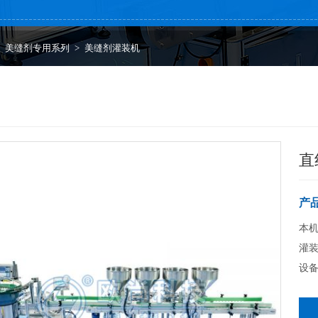
>
美缝剂专用系列
>
美缝剂灌装机
直
产
本
灌装
设