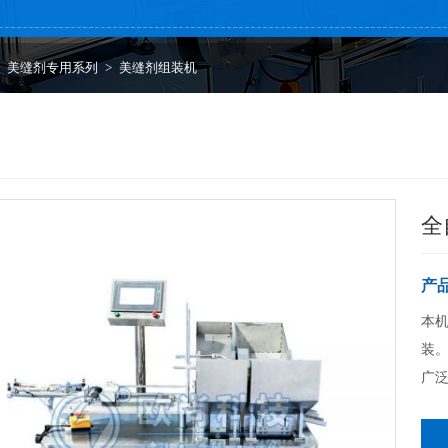
>
美缝剂专用系列
>
美缝剂组装机
全
产
本
装。
广