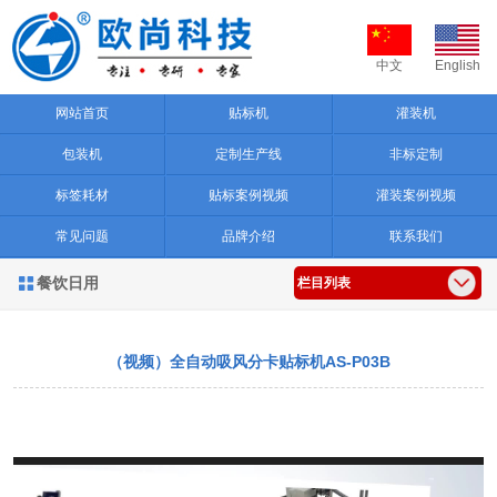
中文
English
网站首页
贴标机
灌装机
包装机
定制生产线
非标定制
标签耗材
贴标案例视频
灌装案例视频
常见问题
品牌介绍
联系我们
餐饮日用

栏目列表
（视频）全自动吸风分卡贴标机AS-P03B