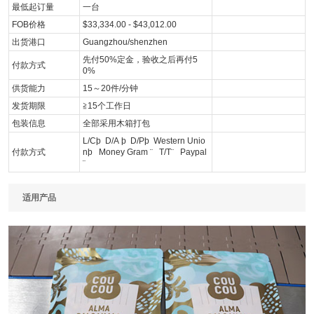
最低起订量
一台
FOB价格
$33,334.00 - $43,012.00
出货港口
Guangzhou/shenzhen
先付50%定金，验收之后再付5
付款方式
0%
供货能力
15～20件/分钟
发货期限
≧15个工作日
包装信息
全部采用木箱打包
L/Cþ D/A þ D/Pþ Western Unio
付款方式
nþ Money Gram ¨ T/T¨ Paypal
¨
适用产品