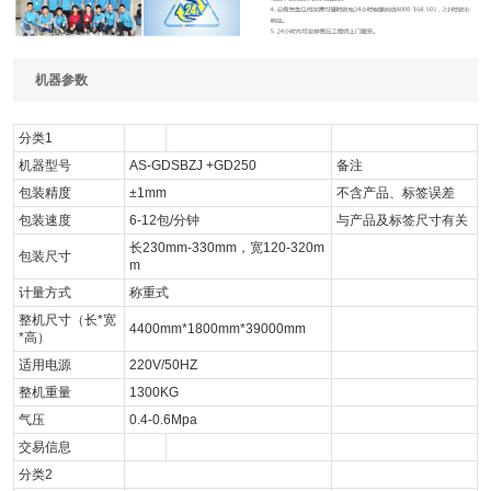
机器参数
分类1
机器型号
AS-GDSBZJ +GD250
备注
包装精度
±1mm
不含产品、标签误差
包装速度
6-12包/分钟
与产品及标签尺寸有关
长230mm-330mm，宽120-320m
包装尺寸
m
计量方式
称重式
整机尺寸（长*宽
4400mm*1800mm*39000mm
*高）
适用电源
220V/50HZ
整机重量
1300KG
气压
0.4-0.6Mpa
交易信息
分类2