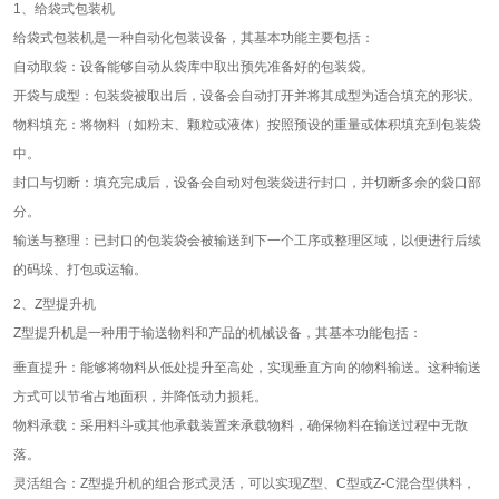
1、给袋式包装机
给袋式包装机是一种自动化包装设备，其基本功能主要包括：
自动取袋：设备能够自动从袋库中取出预先准备好的包装袋。
开袋与成型：包装袋被取出后，设备会自动打开并将其成型为适合填充的形状。
物料填充：将物料（如粉末、颗粒或液体）按照预设的重量或体积填充到包装袋
中。
封口与切断：填充完成后，设备会自动对包装袋进行封口，并切断多余的袋口部
分。
输送与整理：已封口的包装袋会被输送到下一个工序或整理区域，以便进行后续
的码垛、打包或运输。
2、Z型提升机
Z型提升机是一种用于输送物料和产品的机械设备，其基本功能包括：
垂直提升：能够将物料从低处提升至高处，实现垂直方向的物料输送。这种输送
方式可以节省占地面积，并降低动力损耗。
物料承载：采用料斗或其他承载装置来承载物料，确保物料在输送过程中无散
落。
灵活组合：Z型提升机的组合形式灵活，可以实现Z型、C型或Z-C混合型供料，