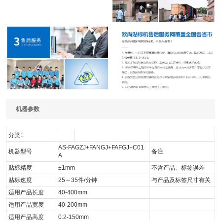
机器参数
分类1
AS-FAGZJ+FANGJ+FAFGJ+C01
机器型号
备注
A
贴标精度
±1mm
不含产品、标签误差
贴标速度
25～35件/分钟
与产品及标签尺寸有关
适用产品长度
40-400mm
适用产品宽度
40-200mm
适用产品高度
0.2-150mm