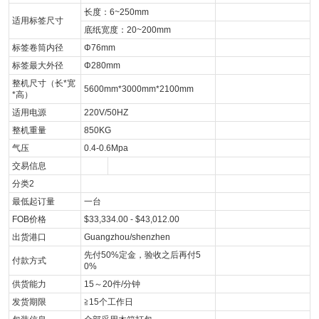
长度：6~250mm
适用标签尺寸
底纸宽度：20~200mm
标签卷筒内径
Φ76mm
标签最大外径
Φ280mm
整机尺寸（长*宽
5600mm*3000mm*2100mm
*高）
适用电源
220V/50HZ
整机重量
850KG
气压
0.4-0.6Mpa
交易信息
分类2
最低起订量
一台
FOB价格
$33,334.00 - $43,012.00
出货港口
Guangzhou/shenzhen
先付50%定金，验收之后再付5
付款方式
0%
供货能力
15～20件/分钟
发货期限
≧15个工作日