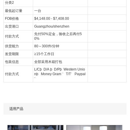
分类2
最低起订量
一台
FOB价格
$4,148.00 - $7,408.00
出货港口
Guangzhou/shenzhen
先付50%定金，验收之后再付5
付款方式
0%
供货能力
80～300件/分钟
发货期限
≧15个工作日
包装信息
全部采用木箱打包
L/C
þ
D/A
þ
D/P
þ
Western Unio
付款方式
n
þ
Money Gram
¨
T/T
¨
Paypal
¨
适用产品