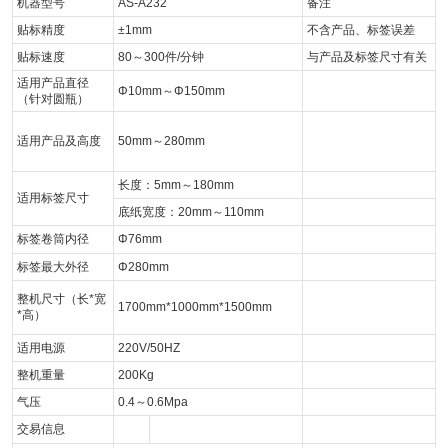
机器型号
AS-A232
备注
贴标精度
±1mm
不含产品、标签误差
贴标速度
80～300件/分钟
与产品及标签尺寸有关
适用产品直径
Φ10mm～Φ150mm
（针对圆瓶）
适用产品及高度
50mm～280mm
长度：5mm～180mm
适用标签尺寸
底纸宽度：20mm～110mm
标签卷筒内径
Φ76mm
标签最大外径
Φ280mm
整机尺寸（长*宽
1700mm*1000mm*1500mm
*高）
适用电源
220V/50HZ
整机重量
200Kg
气压
0.4～0.6Mpa
交易信息