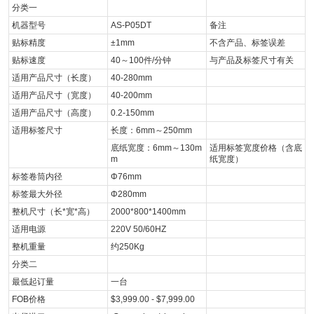
分类一
机器型号
AS-P05DT
备注
贴标精度
±1mm
不含产品、标签误差
贴标速度
40～100件/分钟
与产品及标签尺寸有关
适用产品尺寸（长度）
40-280mm
适用产品尺寸（宽度）
40-200mm
适用产品尺寸（高度）
0.2-150mm
适用标签尺寸
长度：6mm～250mm
底纸宽度：6mm～130m
适用标签宽度价格（含底
m
纸宽度）
标签卷筒内径
Φ76mm
标签最大外径
Φ280mm
整机尺寸（长*宽*高）
2000*800*1400mm
适用电源
220V 50/60HZ
整机重量
约250Kg
分类二
最低起订量
一台
FOB价格
$3,999.00 - $7,999.00