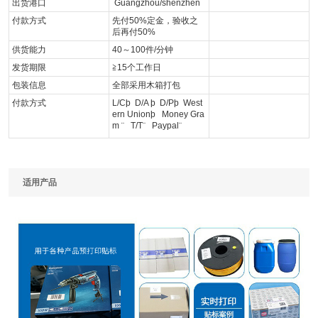
出货港口
Guangzhou/shenzhen
付款方式
先付50%定金，验收之
后再付50%
供货能力
40～100件/分钟
发货期限
≧15个工作日
包装信息
全部采用木箱打包
付款方式
L/Cþ D/A þ D/Pþ West
ern Unionþ Money Gra
m ¨ T/T¨ Paypal¨
适用产品