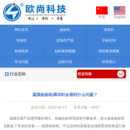
中文
English
网站首页
贴标机
灌装机
包装机
定制生产线
非标定制
标签耗材
贴标案例视频
灌装案例视频
常见问题
品牌介绍
联系我们
行业百科

栏目列表
蔬菜贴标机调试时会遇到什么问题？
发布日期：2020-06-13 查看次数：9895
随着生疏产品需求量的增大、机械化的管理趋势不断改革，如今蔬菜贴标签
也配备了专业的设备——蔬菜贴标机。不过这样的设备是必须按照流程来进行操