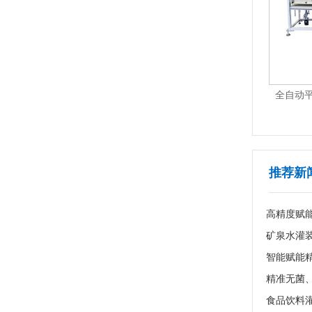
R02+AS-R03
全自动平面贴标机Ai版 AS-P01Ai-Plus
1
2
3
4
5
6
7
推荐新
高精度赋
食品饮料