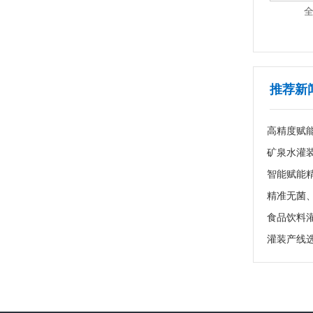
+AS-R03
全自动平面贴标机Ai版 AS-P01Ai-Plus
全
1
2
3
4
5
6
7
推荐新
高精度赋
食品饮料
灌装产线