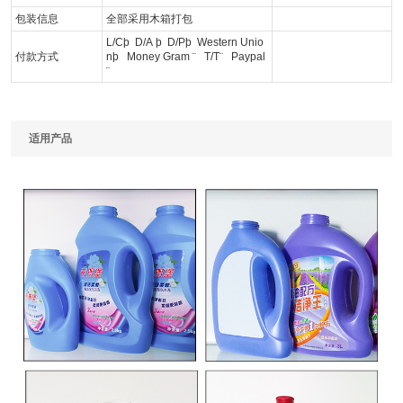
包装信息
全部采用木箱打包
L/C
þ
D/A
þ
D/P
þ
Western Unio
付款方式
n
þ
Money Gram
¨
T/T
¨
Paypal
¨
适用产品