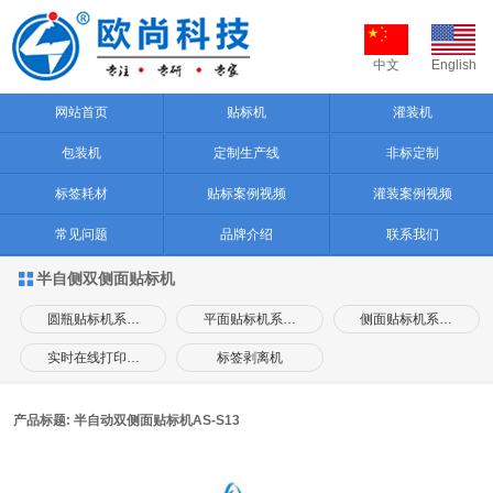
中文
English
网站首页
贴标机
灌装机
包装机
定制生产线
非标定制
标签耗材
贴标案例视频
灌装案例视频
常见问题
品牌介绍
联系我们
半自侧双侧面贴标机

圆瓶贴标机系…
平面贴标机系…
侧面贴标机系…
实时在线打印…
标签剥离机
产品标题: 半自动双侧面贴标机AS-S13