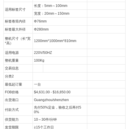
长度：5mm～100mm
适用标签尺寸
宽度：20mm～150mm
标签卷筒内径
Φ76mm
标签最大外径
Φ280mm
整机尺寸（长*宽
1200mm*1000mm*810mm
*高）
适用电源
220V/50HZ
整机重量
100Kg
交易信息
分类2
最低起订量
一台
FOB价格
$4,631.00 - $16,850.00
出货港口
Guangzhou/shenzhen
先付50%定金，验收之后再付5
付款方式
0%
供货能力
10～30件/分钟
发货期限
≧15个工作日