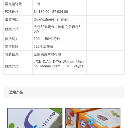
最低起订量
一台
FOB价格
$4,189.00 - $7,634.00
出货港口
Guangzhou/shenzhen
先付50%定金，验收之后再付5
付款方式
0%
供货能力
100～150件/分钟
发货期限
≧15个工作日
包装信息
全部采用木箱打包
L/C
þ
D/A
þ
D/P
þ
Western Unio
付款方式
n
þ
Money Gram
¨
T/T
¨
Paypal
¨
适用产品