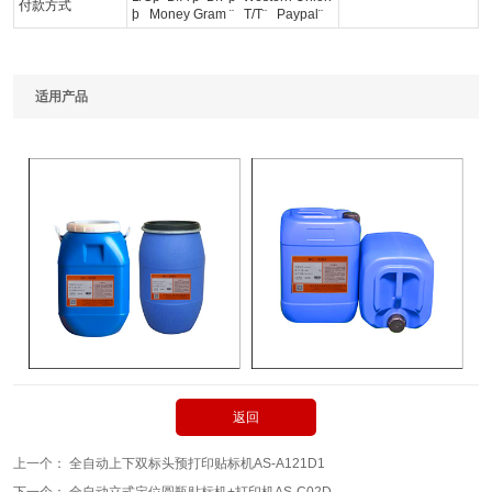
付款方式
þ
Money Gram
¨
T/T
¨
Paypal
¨
适用产品
返回
上一个：
全自动上下双标头预打印贴标机AS-A121D1