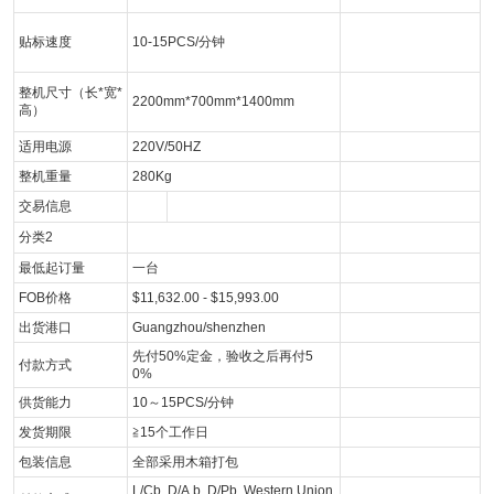
贴标速度
10-15PCS/分钟
整机尺寸（长*宽*
2200mm*700mm*1400mm
高）
适用电源
220V/50HZ
整机重量
280Kg
交易信息
分类2
最低起订量
一台
FOB价格
$11,632.00 - $15,993.00
出货港口
Guangzhou/shenzhen
先付50%定金，验收之后再付5
付款方式
0%
供货能力
10～15PCS/分钟
发货期限
≧15个工作日
包装信息
全部采用木箱打包
L/C
þ
D/A
þ
D/P
þ
Western Union