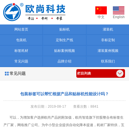
中文
English
网站首页
贴标机
灌装机
包装机
定制生产线
非标定制
标签耗材
贴标案例视频
灌装案例视频
常见问题
品牌介绍
联系我们
常见问题

栏目列表
包装标签可以帮忙根据产品和贴标机性能设计吗？
发布日期：2019-08-17 查看次数：8841
可以，为增加客户选择欧尚产品的附加值，欧尚智造旗下控股整合有标签生
产厂家，网络推广公司。为中小型企业提供自动化降本提速，耗材厂家特供，互