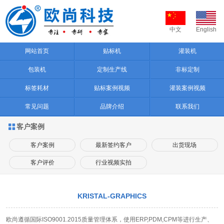
中文
English
网站首页
贴标机
灌装机
包装机
定制生产线
非标定制
标签耗材
贴标案例视频
灌装案例视频
常见问题
品牌介绍
联系我们
客户案例

客户案例
最新签约客户
出货现场
客户评价
行业视频实拍
KRISTAL-GRAPHICS
欧尚遵循国际ISO9001.2015质量管理体系，使用ERP,PDM,CPM等进行生产、