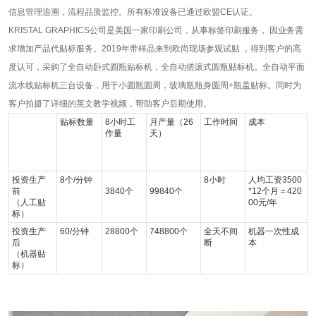
信息管理追溯，流程品质监控。所有标准设备已通过欧盟CE认证。
KRISTAL GRAPHICS公司是美国一家印刷公司，从事标签印刷服务， 因业务需
求增加产品代贴标服务。2019年带样品来到欧尚现场参观试贴 ，得到客户的高
度认可，采购了全自动卧式圆瓶贴标机，全自动搓滚式圆瓶贴标机。全自动平面
流水线贴标机三台设备，用于小圆瓶圆周，玻璃瓶瓶身圆周+瓶盖贴标。同时为
客户拍摄了详细的英文教学视频，帮助客户后期使用。
贴标数量
8小时工
月产量（26
工作时间
成本
作量
天）
投资生产
8个/分钟
8小时
人均工资3500
前
3840个
99840个
*12个月＝420
（人工贴
00元/年
标）
投资生产
60/分钟
28800个
748800个
全天不间
机器一次性成
后
断
本
（机器贴
标）