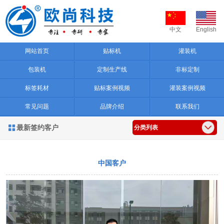
中文
English
网站首页
贴标机
灌装机
包装机
定制生产线
非标定制
标签耗材
贴标案例视频
灌装案例视频
常见问题
品牌介绍
联系我们
最新签约客户

分类列表
中国客户