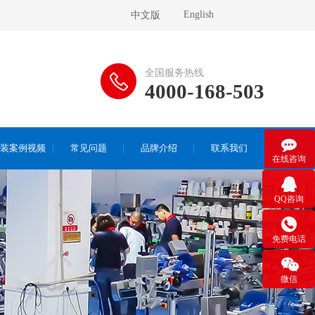
English
中文版
全国服务热线
4000-168-503

装案例视频
常见问题
品牌介绍
联系我们
在线咨询

QQ咨询

免费电话

微信