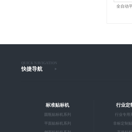
-R02+AS-R03
全自动平面贴标机Ai版 AS-P01Ai-Plus
1
2
3
4
5
6
7
QUICK NAVIGATION
快捷导航
标准贴标机
行业定
圆瓶贴标机系列
行业专用
平面贴标机系列
非标定制