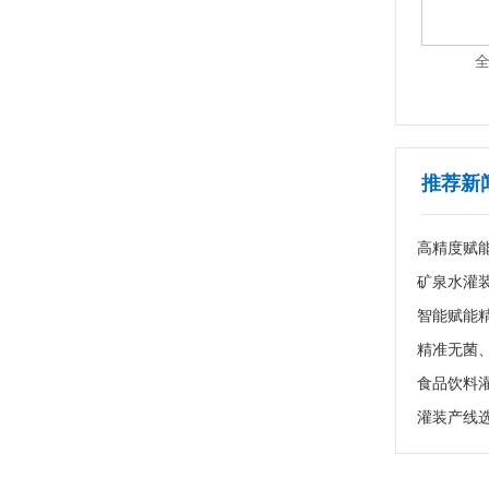
01S-A
全自动串串珠贴标机 AS-FP16
1
2
3
4
5
6
7
推荐新
高精度赋
食品饮料
灌装产线