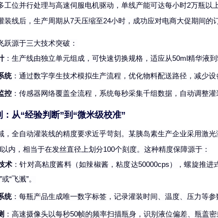
多工位并行处理与高速伺服电机驱动，单线产能可达每小时
2万瓶以
灌装线后，生产周期从7天压缩至24小时，成功应对电商大促期间的
飞跃源于三大技术突破：
计
：生产线由独立单元组成，可快速切换规格，适应从
50ml精华液
系统
：通过数字孪生技术模拟生产流程，优化物料配送路径，减少设
监控
：传感器网络覆盖全流程，系统每秒采集千组数据，自动调整灌
制：从
“经验判断”到“微米级校准”
域，全自动灌装线的精度要求近乎苛刻。某胰岛素生产企业采用激光
25ml以内，相当于在发丝直径上划分100个刻度。这种精度保障源于：
技术
：针对高粘度酱料（如辣椒酱，粘度达
50000cps），螺
”或“飞溅”。
系统
：每瓶产品生成唯一数字标签，记录灌装时间、温度、压力等参
测
：高速摄像头以每秒
50帧的频率扫描瓶身，识别液位偏差、瓶盖密封