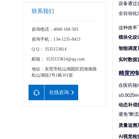
设备通过
联系我们
全自动化
这种效率
咨询电话：4000-168-503
模块化设
咨询手机：134-1235-8413
智能调度
Q Q： 3535153814
邮箱： 3535153814@qq.com
实时数据
地址：东莞市松山湖园区四海南路
精度控
松山湖段2号1栋101室
在医药领
在线咨询
±0.00
动态补偿
避免“断流
质量追溯
AI视觉检