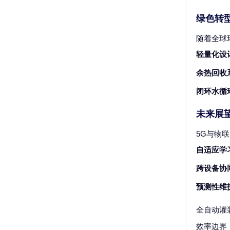
绿色转
随着全球
轻量化设
余热回收
闭环水循
未来展
5G与物
自适应学
跨设备协
预测性维
全自动灌
效率边界