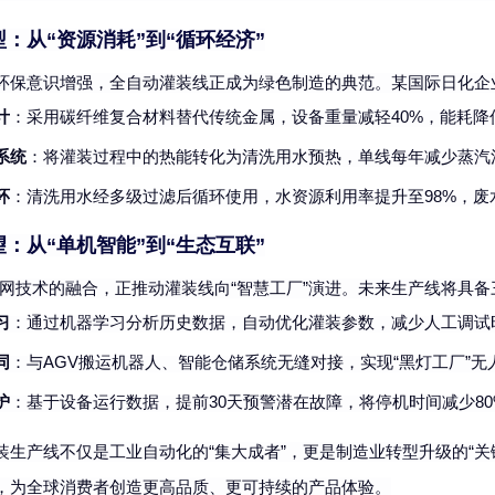
型：从
“资源消耗”到“循环经济”
环保意识增强，全自动灌装线正成为绿色制造的典范。某国际日化企
计
：采用碳纤维复合材料替代传统金属，设备重量减轻
40%，能耗降
系统
：将灌装过程中的热能转化为清洗用水预热，单线每年减少蒸汽
环
：清洗用水经多级过滤后循环使用，水资源利用率提升至
98%，
望：从
“单机智能”到“生态互联”
联网技术的融合，正推动灌装线向“智慧工厂”演进。未来生产线将具备
习
：通过机器学习分析历史数据，自动优化灌装参数，减少人工调试
同
：与
AGV搬运机器人、智能仓储系统无缝对接，实现“黑灯工厂”无
护
：基于设备运行数据，提前
30天预警潜在故障，将停机时间减少80
装生产线不仅是工业自动化的
“集大成者”，更是制造业转型升级的“
，为全球消费者创造更高品质、更可持续的产品体验。