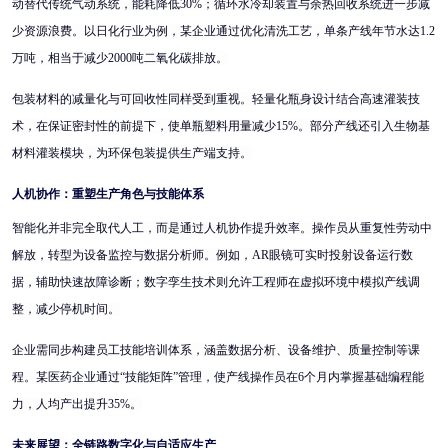
动替代传统气动系统，能耗降低30%；循环水冷却装置与余热回收系统进一步减
少资源浪费。以日化行业为例，某企业通过优化清洗工艺，单条产线年节水达1.2
万吨，相当于减少2000吨二氧化碳排放。
包装材料的减量化与可回收性同样受到重视。轻量化瓶身设计结合高速灌装技
术，在保证密封性的前提下，使单瓶塑料用量减少
15%。部分产线还引入生物基
材料灌装模块，为环保包装提供生产端支持。
人机协作：重塑生产角色与技能体系
智能化并非完全取代人工，而是通过人机协作提升效率。操作员从重复性劳动中
解放，转型为设备监控与数据分析师。例如，
AR眼镜可实时投射设备运行数
据，辅助快速故障诊断；数字孪生技术则允许工程师在虚拟环境中模拟产线调
整，减少停机时间。
企业需同步构建员工技能培训体系，涵盖数据分析、设备维护、质量控制等课
程。某医药企业通过
“技能矩阵”管理，使产线操作员在6个月内掌握基础编程能
力，人均产出提升35%。
未来展望：全链路数字化与自适应生产