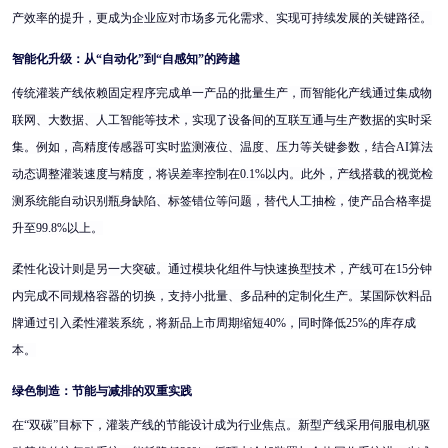
产效率的提升，更成为企业应对市场多元化需求、实现可持续发展的关键路径。
智能化升级：从
“自动化”到“自感知”的跨越
传统灌装产线依赖固定程序完成单一产品的批量生产，而智能化产线通过集成物
联网、大数据、人工智能等技术，实现了设备间的互联互通与生产数据的实时采
集。例如，高精度传感器可实时监测液位、温度、压力等关键参数，结合
AI算法
动态调整灌装速度与精度，将误差率控制在0.1%以内。此外，产线搭载的视觉检
测系统能自动识别瓶身缺陷、标签错位等问题，替代人工抽检，使产品合格率提
升至99.8%以上。
柔性化设计则是另一大突破。通过模块化组件与快速换型技术，产线可在
15分钟
内完成不同规格容器的切换，支持小批量、多品种的定制化生产。某国际饮料品
牌通过引入柔性灌装系统，将新品上市周期缩短40%，同时降低25%的库存成
本。
绿色制造：节能与减排的双重实践
在
“双碳”目标下，灌装产线的节能设计成为行业焦点。新型产线采用伺服电机驱