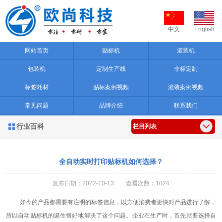
中文
English
网站首页
贴标机
灌装机
包装机
定制生产线
非标定制
标签耗材
贴标案例视频
灌装案例视频
常见问题
品牌介绍
联系我们
行业百科

栏目列表
全自动实时打印贴标机如何选择？
发布日期：2022-10-13 查看次数：1024
如今的产品都需要有
注明的
标签信息，以方便消费者
更快对产品进行
了解，
所以
自动
贴标机
的诞生很好地解决了这个问题
。企业在生产时，首先就要选择自