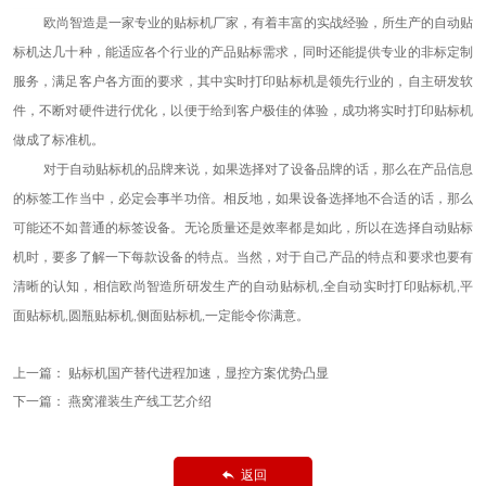
欧尚智造
是一家专业的贴标机厂家，有着丰富的实战经验，所生产的自动贴
标机达几十种，能适应各个行业的产品贴标需求，同时还能提供专业的非标定制
服务，满足
客户
各方面的要求
，
其中实时打印贴标机是领先行业的，自主研发软
件，不断对硬件进行优化，以便于给到客户极佳的体验，成功将实时打印贴标机
做成了标准机
。
对于自动贴标机的品牌来说，如果选择对了设备品牌的话，那么在产品信息
的标签工作当中，必定会事半功倍。相反地，如果设备选择地不合适的话，那么
可能还不如普通的标签设备。无论质量还是效率都是如此，所以在选择自动贴标
机时，要多了解一下每款设备的特点。当然，对于自己产品的特点和要求也要有
清晰的认知，相信
欧尚智造
所研发生产的自动贴标机
全自动实时打印贴标机
平
,
,
面贴标机
圆瓶贴标机
侧面贴标机
一定能令你满意。
,
,
,
上一篇：
贴标机国产替代进程加速，显控方案优势凸显
下一篇：
燕窝灌装生产线工艺介绍
返回
