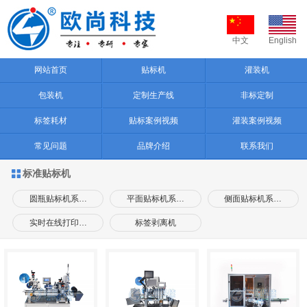
中文
English
网站首页
贴标机
灌装机
包装机
定制生产线
非标定制
标签耗材
贴标案例视频
灌装案例视频
常见问题
品牌介绍
联系我们
标准贴标机

圆瓶贴标机系…
平面贴标机系…
侧面贴标机系…
实时在线打印…
标签剥离机